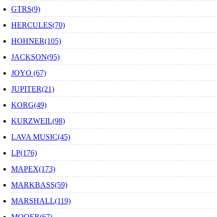
GTRS(9)
HERCULES(70)
HOHNER(105)
JACKSON(95)
JOYO (67)
JUPITER(21)
KORG(49)
KURZWEIL(98)
LAVA MUSIC(45)
LP(176)
MAPEX(173)
MARKBASS(59)
MARSHALL(119)
MOOER(67)