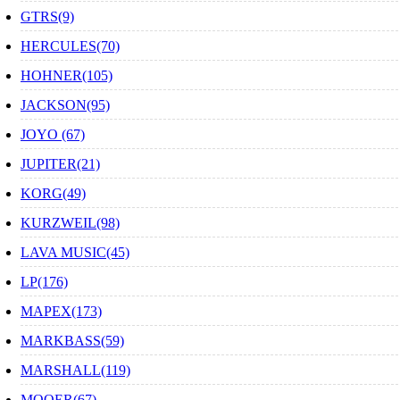
GTRS(9)
HERCULES(70)
HOHNER(105)
JACKSON(95)
JOYO (67)
JUPITER(21)
KORG(49)
KURZWEIL(98)
LAVA MUSIC(45)
LP(176)
MAPEX(173)
MARKBASS(59)
MARSHALL(119)
MOOER(67)