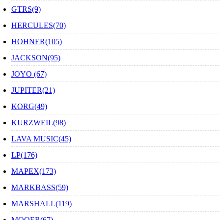
GTRS(9)
HERCULES(70)
HOHNER(105)
JACKSON(95)
JOYO (67)
JUPITER(21)
KORG(49)
KURZWEIL(98)
LAVA MUSIC(45)
LP(176)
MAPEX(173)
MARKBASS(59)
MARSHALL(119)
MOOER(67)