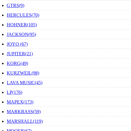
GTRS(9)
HERCULES(70)
HOHNER(105)
JACKSON(95)
JOYO (67)
JUPITER(21)
KORG(49)
KURZWEIL(98)
LAVA MUSIC(45)
LP(176)
MAPEX(173)
MARKBASS(59)
MARSHALL(119)
MOOER(67)