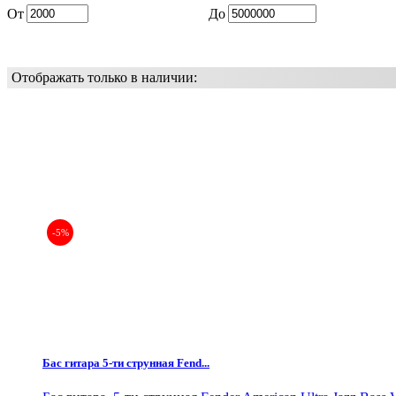
От
До
Отображать только в наличии:
-5%
Бас гитара 5-ти струнная Fend...